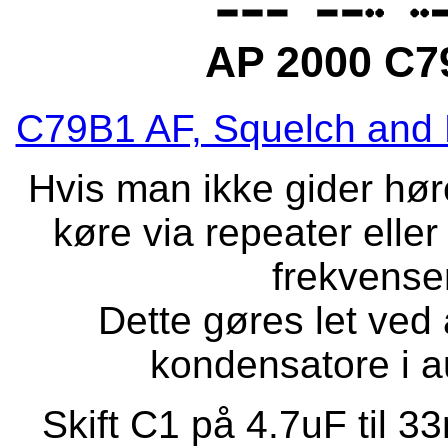
AP 2000 C79
C79B1 AF, Squelch and K
Hvis man ikke gider hør
køre via repeater eller
frekvense
Dette gøres let ved 
kondensatore i au
Skift C1 på 4.7uF til 3